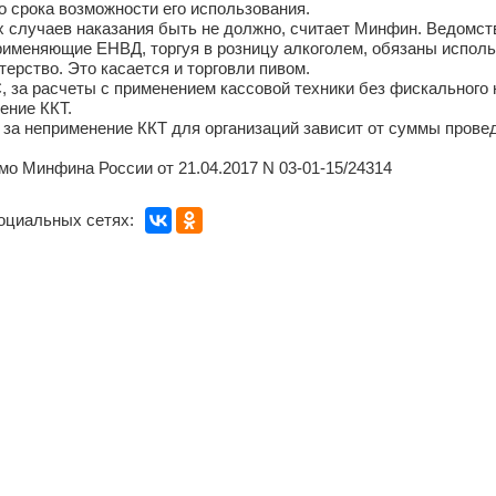
о срока возможности его использования.
х случаев наказания быть не должно, считает Минфин. Ведомст
рименяющие ЕНВД, торгуя в розницу алкоголем, обязаны испол
ерство. Это касается и торговли пивом.
 за расчеты с применением кассовой техники без фискального 
ение ККТ.
за неприменение ККТ для организаций зависит от суммы провед
мо Минфина России от 21.04.2017 N 03-01-15/24314
оциальных сетях: