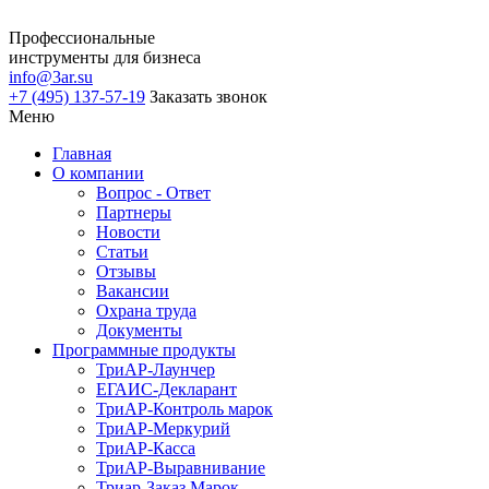
Профессиональные
инструменты для бизнеса
info@3ar.su
+7 (495) 137-57-19
Заказать звонок
Меню
Главная
О компании
Вопрос - Ответ
Партнеры
Новости
Статьи
Отзывы
Вакансии
Охрана труда
Документы
Программные продукты
ТриАР-Лаунчер
ЕГАИС-Декларант
ТриАР-Контроль марок
ТриАР-Меркурий
ТриАР-Касса
ТриАР-Выравнивание
Триар-Заказ Марок